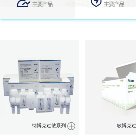
纳博克过敏系列
敏博克