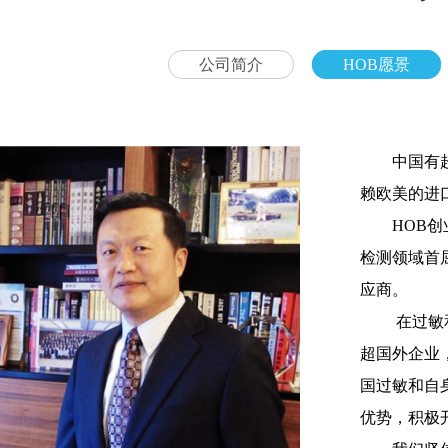
公司简介
HOB愿景
中国有
赖欧美的进
HOB
创
检测领域首
应商。
在过敏
超国外企业
国过敏和自
优势，积极